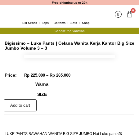
Free shipping up to 20k
0
Eid Series
Tops
Bottoms
Sets
Shop
Choose the Variation
Bigissimo – Luke Pants | Celana Wanita Kerja Kantor Big Size
Jumbo Volume 3 – 3
Price:
Rp
225,000
–
Rp
265,000
Warna
SIZE
Add to cart
LUKE PANTS BAWAHAN WANITA BIG SIZE JUMBO Hai Luke pants🥰