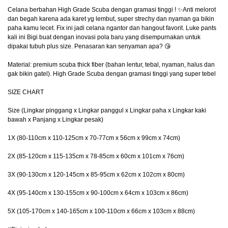
Celana berbahan High Grade Scuba dengan gramasi tinggi ! ✨Anti melorot
dan begah karena ada karet yg lembut, super strechy dan nyaman ga bikin
paha kamu lecet. Fix ini jadi celana ngantor dan hangout favorit. Luke pants
kali ini Bigi buat dengan inovasi pola baru yang disempurnakan untuk
dipakai tubuh plus size. Penasaran kan senyaman apa? 😘
Material: premium scuba thick fiber (bahan lentur, tebal, nyaman, halus dan
gak bikin gatel). High Grade Scuba dengan gramasi tinggi yang super tebel
SIZE CHART
Size (Lingkar pinggang x Lingkar panggul x Lingkar paha x Lingkar kaki
bawah x Panjang x Lingkar pesak)
1X (80-110cm x 110-125cm x 70-77cm x 56cm x 99cm x 74cm)
2X (85-120cm x 115-135cm x 78-85cm x 60cm x 101cm x 76cm)
3X (90-130cm x 120-145cm x 85-95cm x 62cm x 102cm x 80cm)
4X (95-140cm x 130-155cm x 90-100cm x 64cm x 103cm x 86cm)
5X (105-170cm x 140-165cm x 100-110cm x 66cm x 103cm x 88cm)